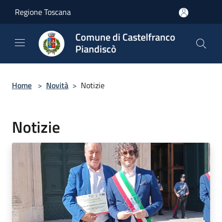
Salta al contenuto principale
Regione Toscana
Comune di Castelfranco
Piandiscò
Home
>
Novità
>
Notizie
Notizie