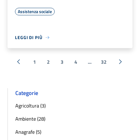
Assistenza sociale
LEGGI DI PIÙ
1
2
3
4
...
32
« Precedente
Successi
Categorie
Agricoltura (3)
Ambiente (28)
Anagrafe (5)