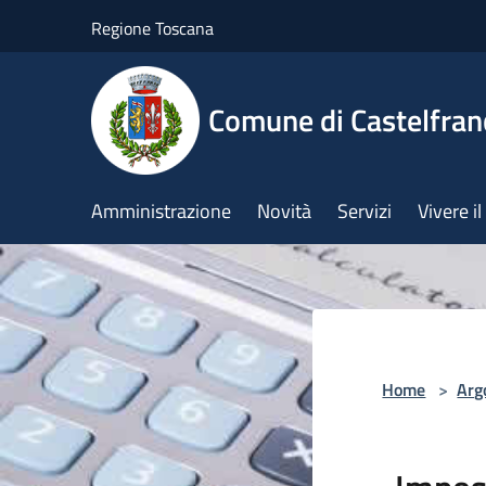
Salta al contenuto principale
Regione Toscana
Comune di Castelfran
Amministrazione
Novità
Servizi
Vivere 
Home
>
Arg