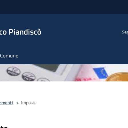
co Piandiscò
Seg
il Comune
omenti
>
Imposte