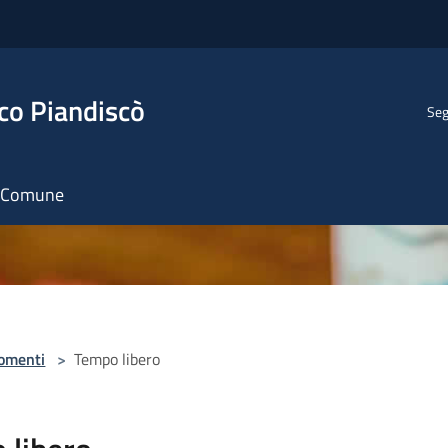
co Piandiscò
Seg
il Comune
omenti
>
Tempo libero