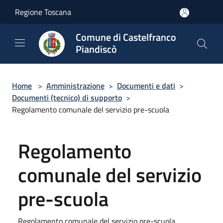
Salta al contenuto principale
Regione Toscana
Comune di Castelfranco
Piandiscò
Home
>
Amministrazione
>
Documenti e dati
>
Documenti (tecnico) di supporto
>
Regolamento comunale del servizio pre-scuola
Regolamento
comunale del servizio
pre-scuola
Regolamento comunale del servizio pre-scuola