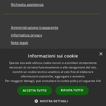
Richiesta assistenza
Amministrazione trasparente
Informativa privacy
Note legali
Dichiarazione di accessibilità
×
Informazioni sui cookie
Questo sito web utilizza cookie tecnici e assimilati strettamente
necessari al corretto funzionamento e alla navigazione del sito,
nonché un cookie tecnico analitico al solo fine di elaborare
RSS
Copyright © 2025 •
informazioni statistiche, aggregate e anonime.
Accessibilità
Comune di Castelfranco
Per maggiori dettagli, può consultare la cookie policy al seguente
link
Privacy
Piandiscò • Powered by
Cookie
Municipium
•
Accesso
RIFIUTA TUTTO
ACCETTA TUTTO
Mappa del sito
redazione
MOSTRA DETTAGLI