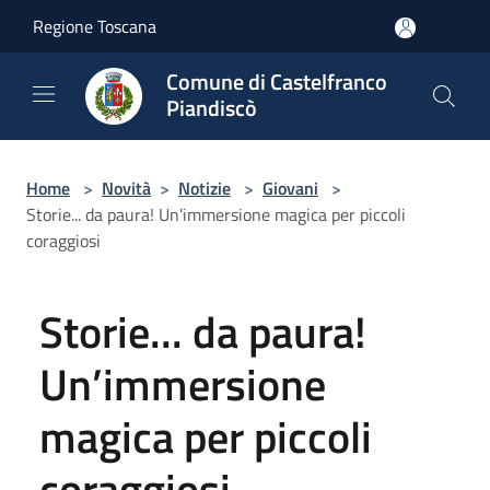
Salta al contenuto principale
Regione Toscana
Comune di Castelfranco
Piandiscò
Home
>
Novità
>
Notizie
>
Giovani
>
Storie... da paura! Un’immersione magica per piccoli
coraggiosi
Storie... da paura!
Un’immersione
magica per piccoli
coraggiosi