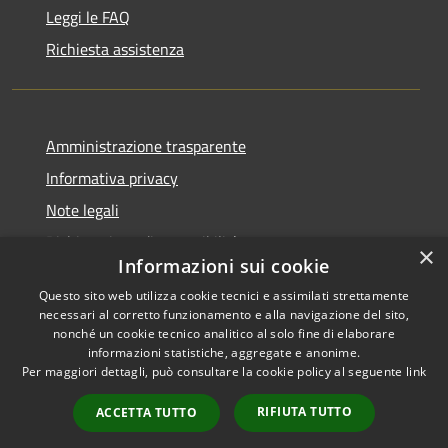
Leggi le FAQ
Richiesta assistenza
Amministrazione trasparente
Informativa privacy
Note legali
Dichiarazione di accessibilità
×
Informazioni sui cookie
Questo sito web utilizza cookie tecnici e assimilati strettamente
necessari al corretto funzionamento e alla navigazione del sito,
nonché un cookie tecnico analitico al solo fine di elaborare
RSS
Copyright © 2025 •
informazioni statistiche, aggregate e anonime.
Accessibilità
Comune di Castelfranco
Per maggiori dettagli, può consultare la cookie policy al seguente
link
Privacy
Piandiscò • Powered by
Cookie
Municipium
•
Accesso
RIFIUTA TUTTO
ACCETTA TUTTO
Mappa del sito
redazione