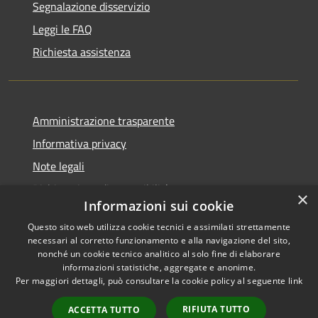
Segnalazione disservizio
Leggi le FAQ
Richiesta assistenza
Amministrazione trasparente
Informativa privacy
Note legali
Dichiarazione di accessibilità
×
Informazioni sui cookie
Questo sito web utilizza cookie tecnici e assimilati strettamente
necessari al corretto funzionamento e alla navigazione del sito,
nonché un cookie tecnico analitico al solo fine di elaborare
RSS
Copyright © 2025 •
informazioni statistiche, aggregate e anonime.
Accessibilità
Comune di Castelfranco
Per maggiori dettagli, può consultare la cookie policy al seguente
link
Privacy
Piandiscò • Powered by
Cookie
Municipium
•
Accesso
RIFIUTA TUTTO
ACCETTA TUTTO