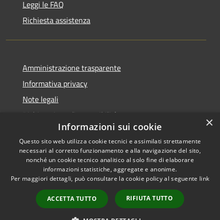
Leggi le FAQ
Richiesta assistenza
Amministrazione trasparente
Informativa privacy
Note legali
Dichiarazione di accessibilità
×
Informazioni sui cookie
Questo sito web utilizza cookie tecnici e assimilati strettamente
necessari al corretto funzionamento e alla navigazione del sito,
nonché un cookie tecnico analitico al solo fine di elaborare
RSS
Copyright © 2025 •
informazioni statistiche, aggregate e anonime.
Accessibilità
Comune di Castelfranco
Per maggiori dettagli, può consultare la cookie policy al seguente
link
Privacy
Piandiscò • Powered by
Cookie
Municipium
•
Accesso
RIFIUTA TUTTO
ACCETTA TUTTO
Mappa del sito
redazione