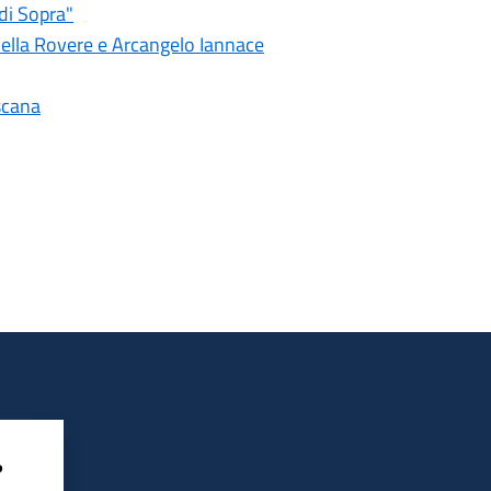
 di Sopra"
 della Rovere e Arcangelo Iannace
scana
?