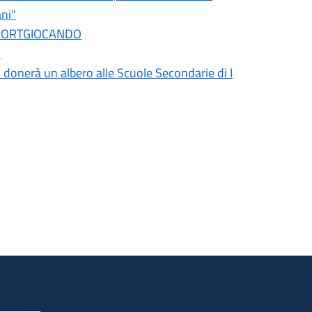
ani"
o SPORTGIOCANDO
1
donerà un albero alle Scuole Secondarie di I