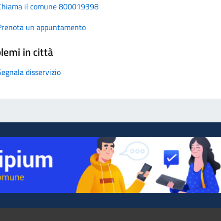
Chiama il comune 800019398
Prenota un appuntamento
lemi in città
Segnala disservizio