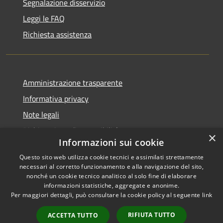
Segnalazione disservizio
Leggi le FAQ
Richiesta assistenza
Amministrazione trasparente
Informativa privacy
Note legali
Dichiarazione di accessibilità
×
Informazioni sui cookie
Questo sito web utilizza cookie tecnici e assimilati strettamente
necessari al corretto funzionamento e alla navigazione del sito,
nonché un cookie tecnico analitico al solo fine di elaborare
RSS
Copyright © 2025 •
informazioni statistiche, aggregate e anonime.
Accessibilità
Comune di Castelfranco
Per maggiori dettagli, può consultare la cookie policy al seguente
link
Privacy
Piandiscò • Powered by
Cookie
Municipium
•
Accesso
RIFIUTA TUTTO
ACCETTA TUTTO