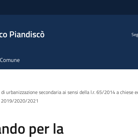
co Piandiscò
Seg
il Comune
 urbanizzazione secondaria ai sensi della l.r. 65/2014 a chiese ed alt
ie – 2019/2020/2021
ndo per la