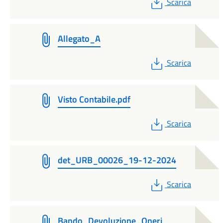
PDF
Scarica
Allegato_A
PDF
Scarica
Visto Contabile.pdf
PDF
Scarica
det_URB_00026_19-12-2024
PDF
Scarica
Bando_Devoluzione_Oneri