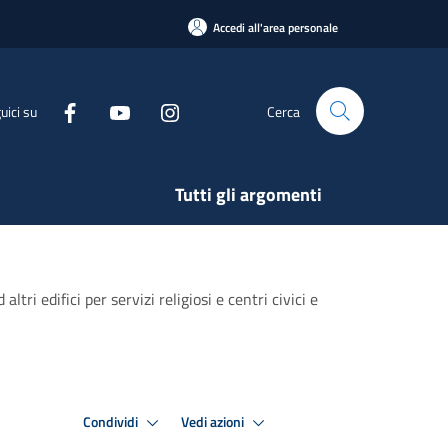
Accedi all'area personale
uici su
Cerca
Tutti gli argomenti
ri edifici per servizi religiosi e centri civici e
Condividi
Vedi azioni