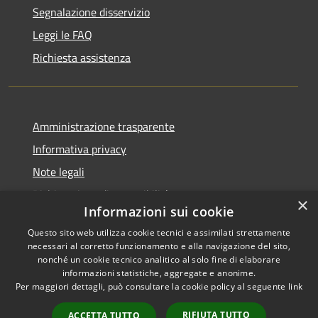
Segnalazione disservizio
Leggi le FAQ
Richiesta assistenza
Amministrazione trasparente
Informativa privacy
Note legali
Dichiarazione di accessibilità
×
Informazioni sui cookie
Questo sito web utilizza cookie tecnici e assimilati strettamente
necessari al corretto funzionamento e alla navigazione del sito,
nonché un cookie tecnico analitico al solo fine di elaborare
RSS
Copyright © 2025 •
informazioni statistiche, aggregate e anonime.
Accessibilità
Comune di Castelfranco
Per maggiori dettagli, può consultare la cookie policy al seguente
link
Privacy
Piandiscò • Powered by
Cookie
Municipium
•
Accesso
RIFIUTA TUTTO
ACCETTA TUTTO