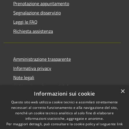
Prenotazione appuntamento
Segnalazione disservizio
Leggi le FAQ
Richiesta assistenza
Amministrazione trasparente
Informativa privacy
Note legali
Dichiarazione di accessibilità
×
Informazioni sui cookie
Questo sito web utilizza cookie tecnici e assimilati strettamente
necessari al corretto funzionamento e alla navigazione del sito,
nonché un cookie tecnico analitico al solo fine di elaborare
RSS
Copyright © 2025 •
informazioni statistiche, aggregate e anonime.
Accessibilità
Comune di Castelfranco
Per maggiori dettagli, può consultare la cookie policy al seguente
link