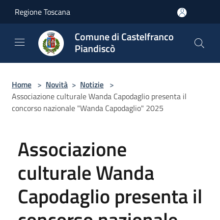
Salta al contenuto principale
Regione Toscana
Comune di Castelfranco
Piandiscò
Home
>
Novità
>
Notizie
>
Associazione culturale Wanda Capodaglio presenta il
concorso nazionale "Wanda Capodaglio" 2025
Associazione
culturale Wanda
Capodaglio presenta il
concorso nazionale