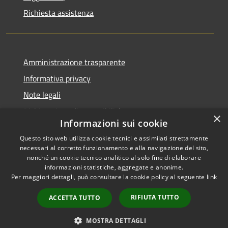
Richiesta assistenza
Amministrazione trasparente
Informativa privacy
Note legali
Dichiarazione di accessibilità
×
Informazioni sui cookie
Questo sito web utilizza cookie tecnici e assimilati strettamente
necessari al corretto funzionamento e alla navigazione del sito,
nonché un cookie tecnico analitico al solo fine di elaborare
RSS
Copyright © 2025 •
informazioni statistiche, aggregate e anonime.
Accessibilità
Comune di Castelfranco
Per maggiori dettagli, può consultare la cookie policy al seguente
link
Privacy
Piandiscò • Powered by
Cookie
Municipium
•
Accesso
RIFIUTA TUTTO
ACCETTA TUTTO
Mappa del sito
redazione
MOSTRA DETTAGLI