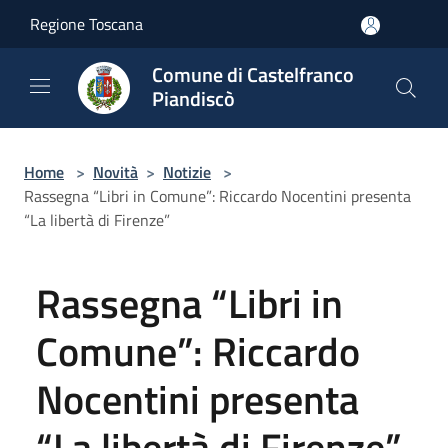
Salta al contenuto principale
Regione Toscana
Comune di Castelfranco
Piandiscò
Home
>
Novità
>
Notizie
>
Rassegna “Libri in Comune”: Riccardo Nocentini presenta
“La libertà di Firenze”
Rassegna “Libri in
Comune”: Riccardo
Nocentini presenta
“La libertà di Firenze”