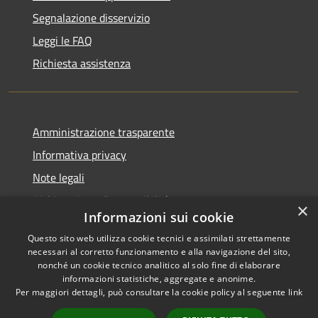
Segnalazione disservizio
Leggi le FAQ
Richiesta assistenza
Amministrazione trasparente
Informativa privacy
Note legali
Dichiarazione di accessibilità
×
Informazioni sui cookie
Questo sito web utilizza cookie tecnici e assimilati strettamente
necessari al corretto funzionamento e alla navigazione del sito,
nonché un cookie tecnico analitico al solo fine di elaborare
RSS
Copyright © 2025 •
informazioni statistiche, aggregate e anonime.
Accessibilità
Comune di Castelfranco
Per maggiori dettagli, può consultare la cookie policy al seguente
link
Privacy
Piandiscò • Powered by