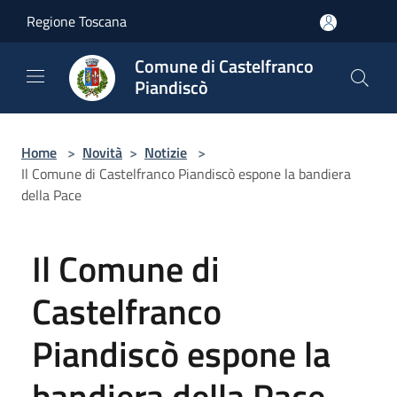
Salta al contenuto principale
Regione Toscana
Comune di Castelfranco
Piandiscò
Home
>
Novità
>
Notizie
>
Il Comune di Castelfranco Piandiscò espone la bandiera
della Pace
Il Comune di
Castelfranco
Piandiscò espone la
bandiera della Pace