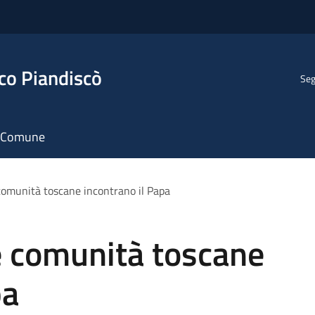
co Piandiscò
Seg
il Comune
 comunità toscane incontrano il Papa
e comunità toscane
pa