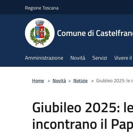
Salta al contenuto principale
Regione Toscana
Comune di Castelfran
Amministrazione
Novità
Servizi
Vivere 
Home
>
Novità
>
Notizie
>
Giubileo 2025: le
Giubileo 2025: l
incontrano il Pa