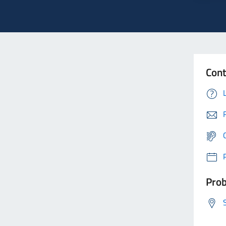
Cont
Prob