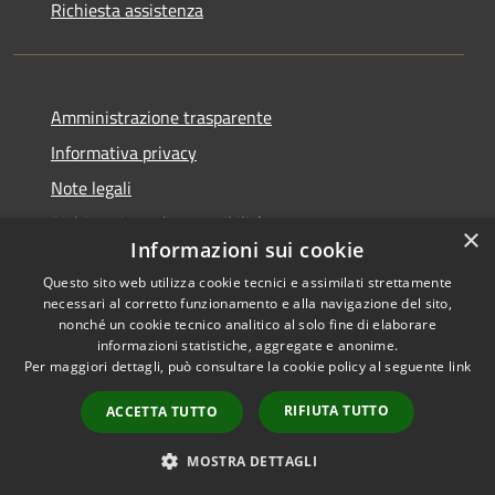
Richiesta assistenza
Amministrazione trasparente
Informativa privacy
Note legali
Dichiarazione di accessibilità
×
Informazioni sui cookie
Questo sito web utilizza cookie tecnici e assimilati strettamente
necessari al corretto funzionamento e alla navigazione del sito,
nonché un cookie tecnico analitico al solo fine di elaborare
RSS
Copyright © 2025 •
informazioni statistiche, aggregate e anonime.
Accessibilità
Comune di Castelfranco
Per maggiori dettagli, può consultare la cookie policy al seguente
link
Privacy
Piandiscò • Powered by
Cookie
Municipium
•
Accesso
RIFIUTA TUTTO
ACCETTA TUTTO
Mappa del sito
redazione
MOSTRA DETTAGLI