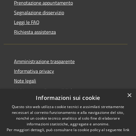
Prenotazione appuntamento
Segnalazione disservizio
Leggi le FAQ
Richiesta assistenza
Amministrazione trasparente
Informativa privacy
Note legali
Dichiarazione di accessibilità
×
Informazioni sui cookie
Questo sito web utilizza cookie tecnici e assimilati strettamente
necessari al corretto funzionamento e alla navigazione del sito,
nonché un cookie tecnico analitico al solo fine di elaborare
RSS
Copyright © 2025 •
informazioni statistiche, aggregate e anonime.
Accessibilità
Comune di Castelfranco
Per maggiori dettagli, può consultare la cookie policy al seguente
link
Privacy
Piandiscò • Powered by