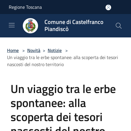
Salta al contenuto principale
Regione Toscana
Comune di Castelfranco
Piandiscò
Home
>
Novità
>
Notizie
>
Un viaggio tra le erbe spontanee: alla scoperta dei tesori
nascosti del nostro territorio
Un viaggio tra le erbe
spontanee: alla
scoperta dei tesori
nascosti del nostro