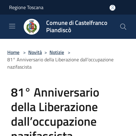
Salta al contenuto principale
Regione Toscana
Comune di Castelfranco
Piandiscò
Home
>
Novità
>
Notizie
>
81° Anniversario della Liberazione dall’occupazione
nazifascista
81° Anniversario
della Liberazione
dall’occupazione
nazifascista