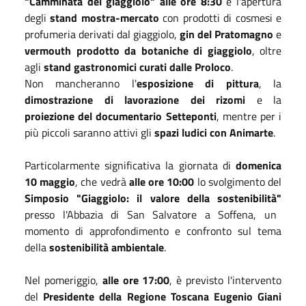
"Camminata del giaggiolo" alle ore 8:30
e l'apertura
degli
stand mostra-mercato
con prodotti di cosmesi e
profumeria derivati dal giaggiolo,
gin del Pratomagno
e
v
ermouth prodotto da botaniche di giaggiolo
, oltre
agli
stand gastronomici curati dalle Proloco
.
Non mancheranno l'
esposizione di pittura
, la
dimostrazione di lavorazione dei rizomi
e la
proiezione del documentario Setteponti
, mentre per i
più piccoli saranno attivi gli
spazi ludici con Animarte
.
Particolarmente significativa la giornata di
domenica
10 maggio
, che vedrà
alle ore 10:00
lo svolgimento del
Simposio "Giaggiolo: il valore della sostenibilità"
presso l'Abbazia di San Salvatore a Soffena, un
momento di approfondimento e confronto sul tema
della
sostenibilità ambientale
.
Nel pomeriggio,
alle ore 17:00
, è previsto l'intervento
del
Presidente della Regione Toscana Eugenio Giani