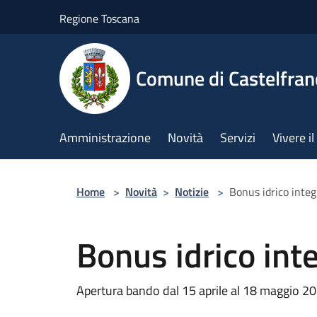
Salta al contenuto principale
Regione Toscana
Comune di Castelfran
Amministrazione
Novità
Servizi
Vivere 
Home
>
Novità
>
Notizie
>
Bonus idrico inte
Bonus idrico int
Apertura bando dal 15 aprile al 18 maggio 2