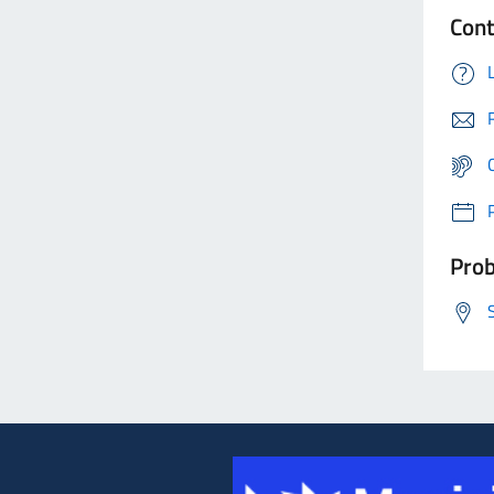
Cont
Prob