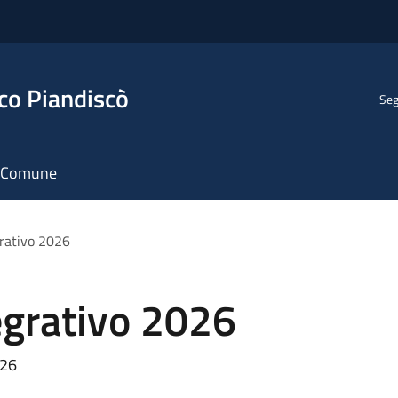
co Piandiscò
Seg
il Comune
grativo 2026
egrativo 2026
026