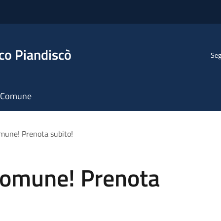
co Piandiscò
Seg
il Comune
mune! Prenota subito!
Comune! Prenota