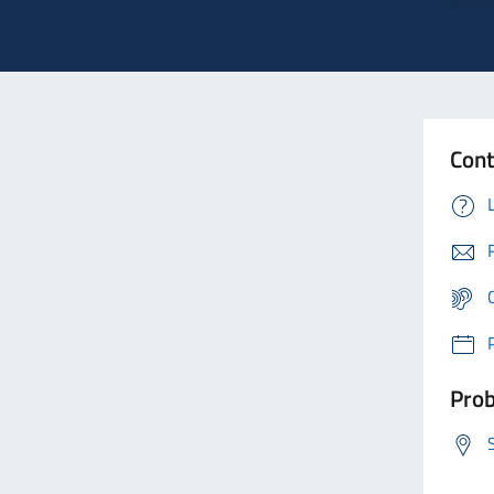
Cont
Prob