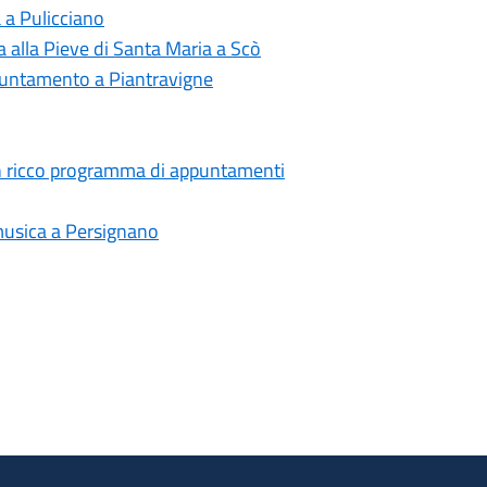
a a Pulicciano
a alla Pieve di Santa Maria a Scò
ppuntamento a Piantravigne
 un ricco programma di appuntamenti
 musica a Persignano