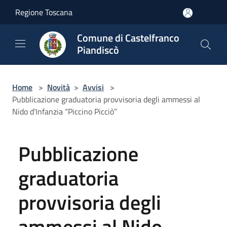
Salta al contenuto principale
Regione Toscana
Comune di Castelfranco
Piandiscò
Home
>
Novità
>
Avvisi
>
Pubblicazione graduatoria provvisoria degli ammessi al
Nido d’Infanzia “Piccino Picciò”
Pubblicazione
graduatoria
provvisoria degli
ammessi al Nido