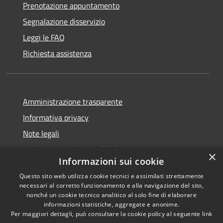
Prenotazione appuntamento
Segnalazione disservizio
Leggi le FAQ
Richiesta assistenza
Amministrazione trasparente
Informativa privacy
Note legali
Dichiarazione di accessibilità
×
Informazioni sui cookie
Questo sito web utilizza cookie tecnici e assimilati strettamente
necessari al corretto funzionamento e alla navigazione del sito,
nonché un cookie tecnico analitico al solo fine di elaborare
RSS
Copyright © 2025 •
informazioni statistiche, aggregate e anonime.
Accessibilità
Comune di Castelfranco
Per maggiori dettagli, può consultare la cookie policy al seguente
link