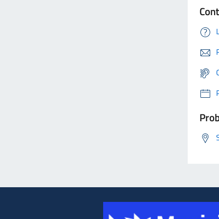
Cont
Prob