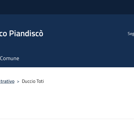
co Piandiscò
Seg
il Comune
trativo
>
Duccio Toti