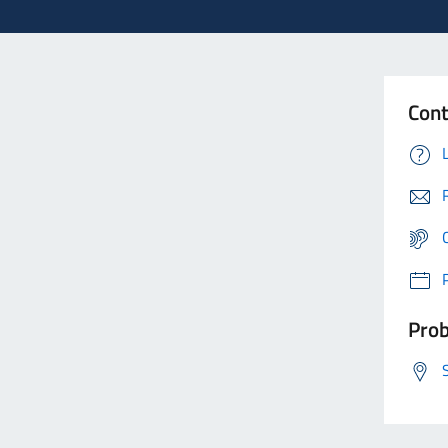
Cont
Prob