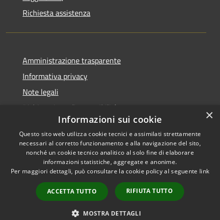
Richiesta assistenza
Amministrazione trasparente
Informativa privacy
Note legali
Dichiarazione di accessibilità
×
Informazioni sui cookie
Questo sito web utilizza cookie tecnici e assimilati strettamente
necessari al corretto funzionamento e alla navigazione del sito,
nonché un cookie tecnico analitico al solo fine di elaborare
RSS
Copyright © 2025 •
informazioni statistiche, aggregate e anonime.
Accessibilità
Comune di Castelfranco
Per maggiori dettagli, può consultare la cookie policy al seguente
link
Privacy
Piandiscò • Powered by
Cookie
Municipium
•
Accesso
RIFIUTA TUTTO
ACCETTA TUTTO
Mappa del sito
redazione
MOSTRA DETTAGLI