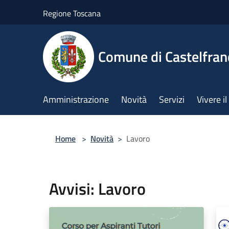
Salta al contenuto principale
Regione Toscana
Comune di Castelfran
Amministrazione
Novità
Servizi
Vivere 
Home
>
Novità
>
Lavoro
Avvisi: Lavoro