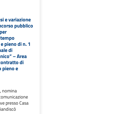
i e variazione
ncorso pubblico
 per
a tempo
e pieno di n. 1
nale di
cnico” – Area
contratto di
o pieno e
, nomina
comunicazione
ve presso Casa
Piandiscò