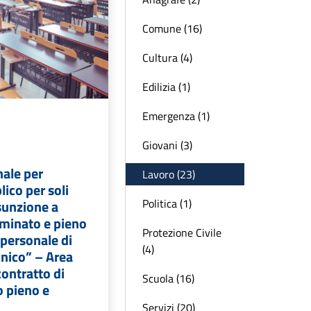
Comune (16)
Cultura (4)
Edilizia (1)
Emergenza (1)
Giovani (3)
nale per
Lavoro (23)
ico per soli
Politica (1)
sunzione a
minato e pieno
Protezione Civile
i personale di
(4)
cnico” – Area
contratto di
Scuola (16)
o pieno e
Servizi (20)