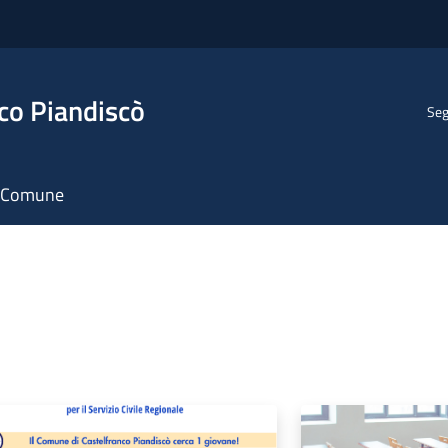
co Piandiscò
Seg
il Comune