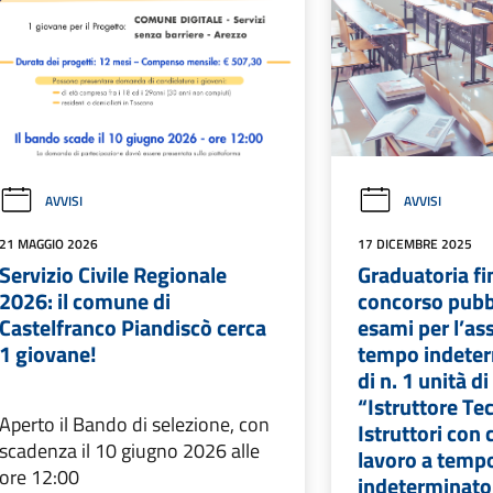
AVVISI
AVVISI
21 MAGGIO 2026
17 DICEMBRE 2025
Servizio Civile Regionale
Graduatoria fi
2026: il comune di
concorso pubbl
Castelfranco Piandiscò cerca
esami per l’as
1 giovane!
tempo indeter
di n. 1 unità d
“Istruttore Te
Aperto il Bando di selezione, con
Istruttori con 
scadenza il 10 giugno 2026 alle
lavoro a temp
ore 12:00
indeterminato