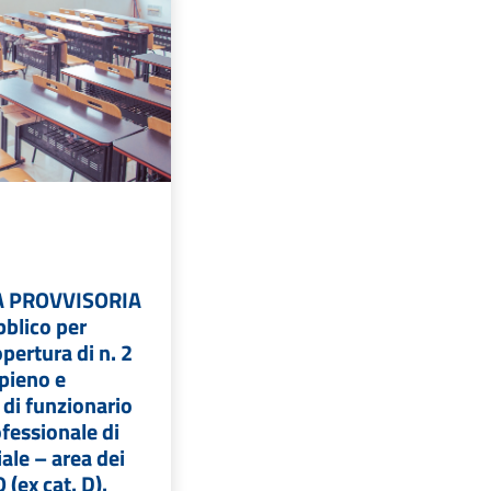
 PROVVISORIA
bblico per
pertura di n. 2
pieno e
di funzionario
ofessionale di
ale – area dei
 (ex cat. D).