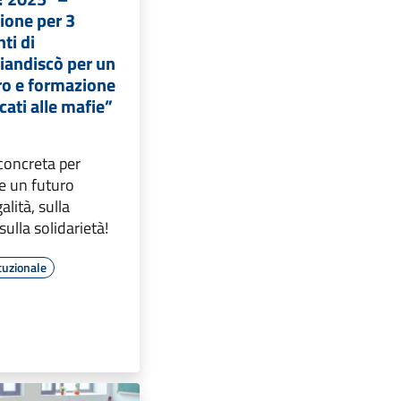
zione per 3
ti di
iandiscò per un
ro e formazione
cati alle mafie”
concreta per
e un futuro
alità, sulla
sulla solidarietà!
tuzionale