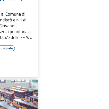
1 al Comune di
ndiscò e n.1 al
Giovanni
erva prioritaria a
tari/e delle FF.AA.
tuzionale