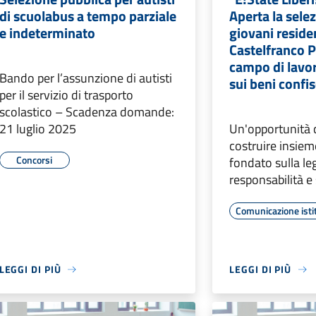
di scuolabus a tempo parziale
Aperta la sele
e indeterminato
giovani residen
Castelfranco P
campo di lavo
Bando per l’assunzione di autisti
sui beni confis
per il servizio di trasporto
scolastico – Scadenza domande:
21 luglio 2025
Un'opportunità 
costruire insiem
Concorsi
fondato sulla leg
responsabilità e 
Comunicazione isti
LEGGI DI PIÙ
LEGGI DI PIÙ