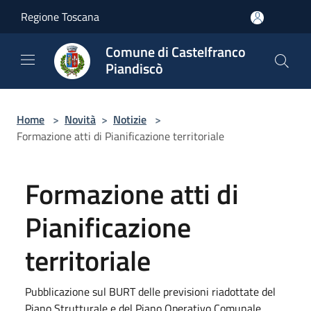
Salta al contenuto principale
Regione Toscana
Comune di Castelfranco
Piandiscò
Home
>
Novità
>
Notizie
>
Formazione atti di Pianificazione territoriale
Formazione atti di
Pianificazione
territoriale
Pubblicazione sul BURT delle previsioni riadottate del
Piano Strutturale e del Piano Operativo Comunale